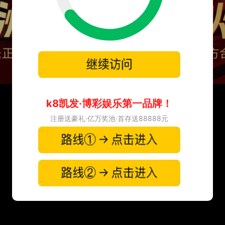
k8凯发·博彩娱乐第一品牌！
注册送豪礼·亿万奖池·首存送88888元